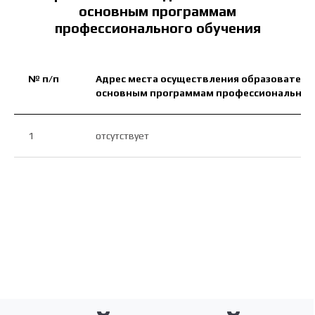
основным программам
info@tribotest.ru
+7 980 152 81 17
профессионального обучения
канал в MAX
№ п/п
Адрес места осуществления образователь
основным программам профессионального
Политика
конфиденциальности
1
отсутствует