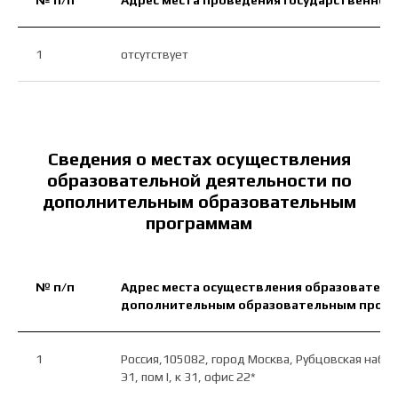
№ п/п
Адрес места проведения государственной
Проконсультируем вас по любому вопросу,
1
отсутствует
а также расскажем подробно об обучении и
дадим рекомендации по выбору
направления.
Сведения о местах осуществления
образовательной деятельности по
дополнительным образовательным
программам
+7
№ п/п
Адрес места осуществления образователь
дополнительным образовательным прог
1
Россия,105082, город Москва, Рубцовская набер
Э1, пом I, к 31, офис 22*