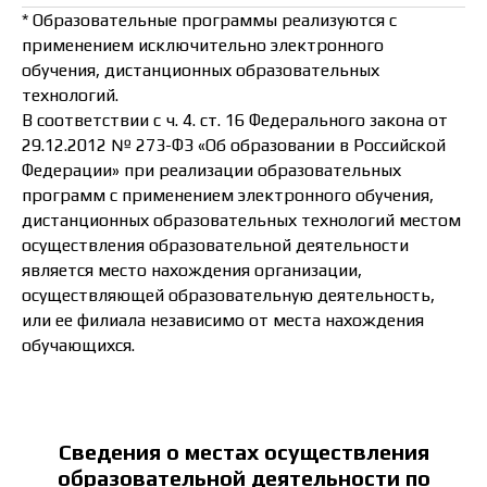
Отправить
* Образовательные программы реализуются с
применением исключительно электронного
Нажимая кнопку “Отправить” вы даёте согласие
обучения, дистанционных образовательных
на обработку персональных данных
технологий.
В соответствии с ч. 4. ст. 16 Федерального закона от
29.12.2012 № 273-ФЗ «Об образовании в Российской
Федерации» при реализации образовательных
Наш ТГ-канал
ГЛАВНАЯ
программ с применением электронного обучения,
дистанционных образовательных технологий местом
КОНФЕРЕНЦИЯ
осуществления образовательной деятельности
ЛЕКТОРЫ
является место нахождения организации,
КОНТАКТЫ
осуществляющей образовательную деятельность,
СВЕДЕНИЯ ОБ
или ее филиала независимо от места нахождения
ОБРАЗОВАТЕЛЬНОЙ
обучающихся.
ОРГАНИЗАЦИИ
г. Москва, Рубцовская набережная, дом 3,
строение 1, Э1, пом I, к 31, офис 22
Сведения о местах осуществления
Оставить заявку
образовательной деятельности по