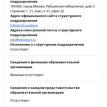
подразделения
105082, город Москва, Рубцовская набережная, дом 3,
строение 1, Э1, пом I, к 31, офис 22
Адрес официального сайта структурного
подразделения
tribotest.academy
Адреса электронной почты структурного
подразделения
info@tribotest.ru
Положение о структурном подразделении
отсутствует.
ЗАДАЙТЕ СВОЙ
Сведения о филиалах образовательной
ВОПРОС
организации
Филиалы отсутствуют.
Проконсультируем вас по любому вопросу,
а также расскажем подробно об обучении и
Сведения о каждом представительстве
дадим рекомендации по выбору
образовательной организации
направления.
Отсутствуют.