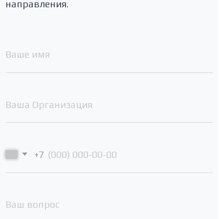
Наш ТГ-канал
ГЛАВНАЯ
КОНФЕРЕНЦИЯ
ЛЕКТОРЫ
КОНТАКТЫ
СВЕДЕНИЯ ОБ
ОБРАЗОВАТЕЛЬНОЙ
ОРГАНИЗАЦИИ
г. Москва, Рубцовская набережная, дом 3,
строение 1, Э1, пом I, к 31, офис 22
Оставить заявку
info@tribotest.ru
+7 980 152 81 17
канал в MAX
Политика
конфиденциальности